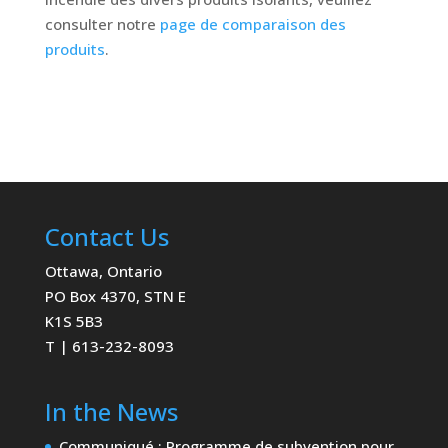
consulter notre
page de comparaison des
produits
.
Contact Us
Ottawa, Ontario
PO Box 4370, STN E
K1S 5B3
T | 613-232-8093
In the News
Communiqué : Programme de subvention pour