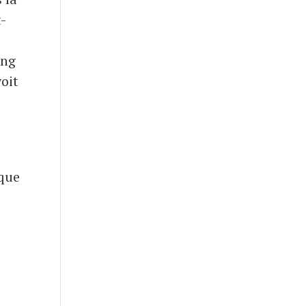
t-
ong
voit
 que