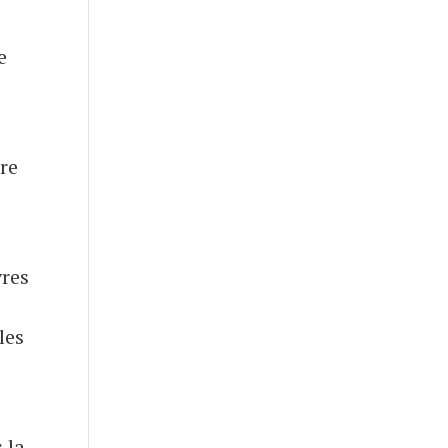
e
re
vres
les
 la