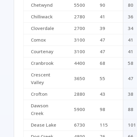
Chetwynd
5500
90
80
Chilliwack
2780
41
36
Cloverdale
2700
39
34
Comox
3100
47
41
Courtenay
3100
47
41
Cranbrook
4400
68
58
Crescent
3650
55
47
Valley
Crofton
2880
43
38
Dawson
5900
98
88
Creek
Dease Lake
6730
115
101
Dog Creek
4800
76
66