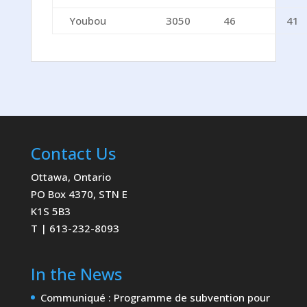
Youbou
3050
46
41
Contact Us
Ottawa, Ontario
PO Box 4370, STN E
K1S 5B3
T | 613-232-8093
In the News
Communiqué : Programme de subvention pour