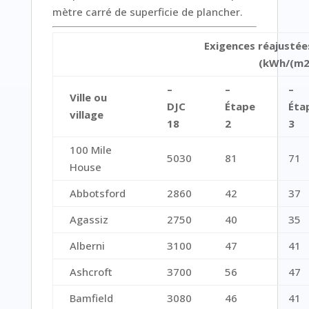
mètre carré de superficie de plancher.
Exigences réajustée
(kWh/(m2
–
–
–
Ville ou
DJC
Étape
Éta
village
18
2
3
100 Mile
5030
81
71
House
Abbotsford
2860
42
37
Agassiz
2750
40
35
Alberni
3100
47
41
Ashcroft
3700
56
47
Bamfield
3080
46
41