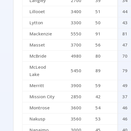
Langley
2700
39
34
Lillooet
3400
51
44
Lytton
3300
50
43
Mackenzie
5550
91
81
Masset
3700
56
47
McBride
4980
80
70
McLeod
5450
89
79
Lake
Merritt
3900
59
49
Mission City
2850
42
37
Montrose
3600
54
46
Nakusp
3560
53
46
Nanaimo
3000
45
40