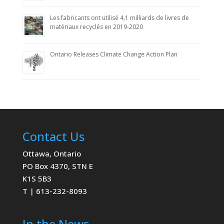
Les fabricants ont utilisé 4,1 milliards de livres de
matériaux recyclés en 2019-2020
Ontario Releases Climate Change Action Plan
Contact Us
Ottawa, Ontario
PO Box 4370, STN E
K1S 5B3
T | 613-232-8093
In the News